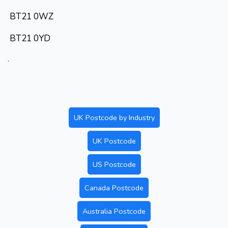
BT21 0WZ
BT21 0YD
.
UK Postcode by Industry
UK Postcode
US Postcode
Canada Postcode
Australia Postcode