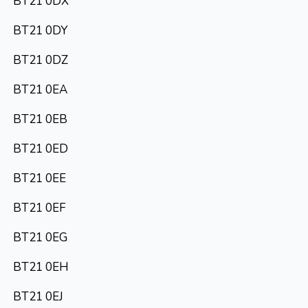
BT21 0DX
BT21 0DY
BT21 0DZ
BT21 0EA
BT21 0EB
BT21 0ED
BT21 0EE
BT21 0EF
BT21 0EG
BT21 0EH
BT21 0EJ