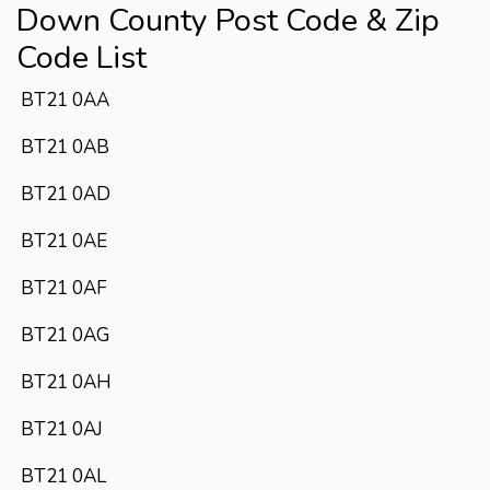
Down County Post Code & Zip
Code List
BT21 0AA
BT21 0AB
BT21 0AD
BT21 0AE
BT21 0AF
BT21 0AG
BT21 0AH
BT21 0AJ
BT21 0AL