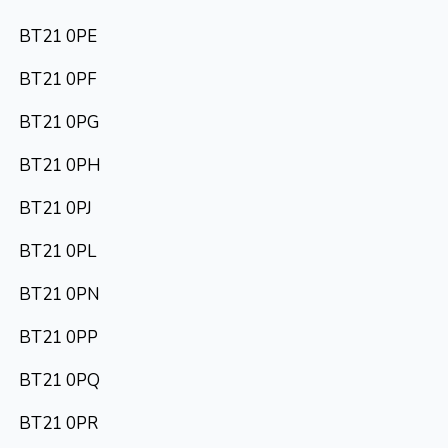
BT21 0PE
BT21 0PF
BT21 0PG
BT21 0PH
BT21 0PJ
BT21 0PL
BT21 0PN
BT21 0PP
BT21 0PQ
BT21 0PR