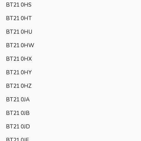
BT21 0HS
BT21 0HT
BT21 0HU
BT21 0HW
BT21 0HX
BT21 0HY
BT21 0HZ
BT21 0JA
BT21 0JB
BT21 0JD
BT21 0JE