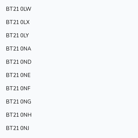
BT21 0LW
BT21 0LX
BT21 0LY
BT21 0NA
BT21 0ND
BT21 0NE
BT21 0NF
BT21 0NG
BT21 0NH
BT21 0NJ