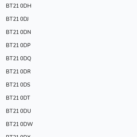
BT21 0DH
BT21 0DJ
BT21 0DN
BT21 0DP
BT21 0DQ
BT21 0DR
BT21 0DS
BT21 0DT
BT21 0DU
BT21 0DW