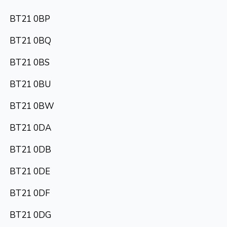
BT21 0BP
BT21 0BQ
BT21 0BS
BT21 0BU
BT21 0BW
BT21 0DA
BT21 0DB
BT21 0DE
BT21 0DF
BT21 0DG