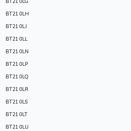
BT21 0LG
BT21 0LH
BT21 0LJ
BT21 0LL
BT21 0LN
BT21 0LP
BT21 0LQ
BT21 0LR
BT21 0LS
BT21 0LT
BT21 0LU