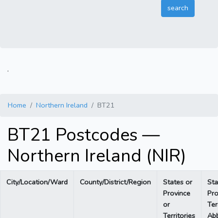
.
Home
Northern Ireland
BT21
BT21 Postcodes —
Northern Ireland (NIR)
City/Location/Ward
County/District/Region
States or
Sta
Province
Pro
or
Ter
Territories
Abb